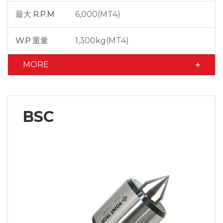
最大 R.P.M
6,000(MT4)
W.P 重量
1,300kg(MT4)
MORE
BSC