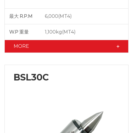
最大 R.P.M
6,000(MT4)
W.P 重量
1,100kg(MT4)
MORE
BSL30C