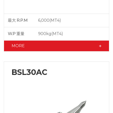
最大 R.P.M
6,000(MT4)
W.P 重量
900kg(MT4)
MORE
BSL30AC