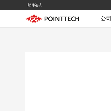
邮件咨询
公
公
发
主
全国
来