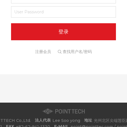
注册会员
查找用户名/密码
法人代表
地址
TTECH Co.,Ltd.
Lee Soo yong
光州北区尖端莲臣路
FAX
E-MAIL
1
+82-62-941-1330
point@pointtec.com / poin