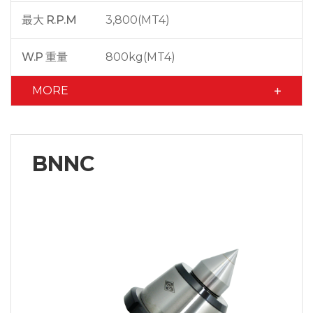
最大 R.P.M
3,800(MT4)
W.P 重量
800kg(MT4)
MORE
BNNC