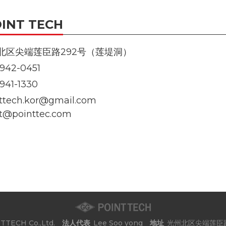
OINT TECH
北区尖端莲臣路292号（莲堤洞）
942-0451
941-1330
ttech.kor@gmail.com
t@pointtec.com
法人代表
地址
TTECH Co.,Ltd.
Lee Soo yong
光州北区尖端莲臣路