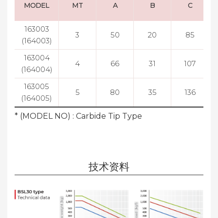
MODEL
MT
A
B
C
163003
3
50
20
85
(164003)
163004
4
66
31
107
(164004)
163005
5
80
35
136
(164005)
* (MODEL NO) : Carbide Tip Type
技术资料