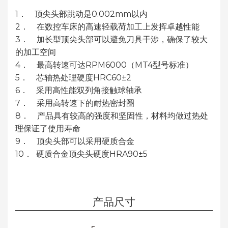
1． 顶尖头部跳动是0.002mm以内
2． 在数控车床的高速轻载荷加工上发挥卓越性能
3． 加长型顶尖头部可以避免刀具干涉，确保了较大
的加工空间
4． 最高转速可达RPM6000（MT4型号标准）
5． 芯轴热处理硬度HRC60±2
6． 采用高性能双列角接触球轴承
7． 采用高转速下的耐热密封圈
8． 产品具有较高的强度和坚固性，材料均做过热处
理保证了使用寿命
9． 顶尖头部可以采用硬质合金
10． 硬质合金顶尖头硬度HRA90±5
产品尺寸