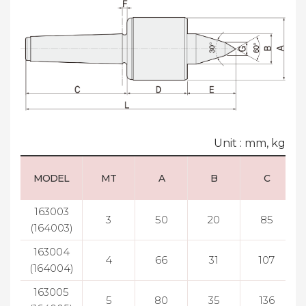
Unit : mm, kg
MODEL
MT
A
B
C
163003
3
50
20
85
(164003)
163004
4
66
31
107
(164004)
163005
5
80
35
136