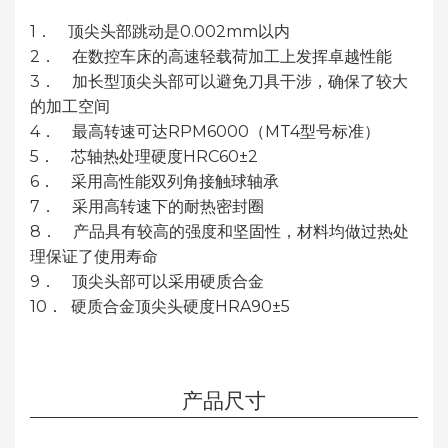
1． 顶尖头部跳动是0.002mm以内
2． 在数控车床的高速轻载荷加工上发挥卓越性能
3． 加长型顶尖头部可以避免刀具干涉，确保了较大
的加工空间
4． 最高转速可达RPM6000（MT4型号标准）
5． 芯轴热处理硬度HRC60±2
6． 采用高性能双列角接触球轴承
7． 采用高转速下的耐热密封圈
8． 产品具有较高的强度和坚固性，材料均做过热处
理保证了使用寿命
9． 顶尖头部可以采用硬质合金
10． 硬质合金顶尖头硬度HRA90±5
产品尺寸