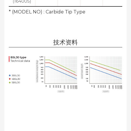
(164005)
* (MODEL NO) : Carbide Tip Type
技术资料