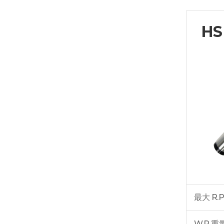
HS
最大 R.P
W.P 重