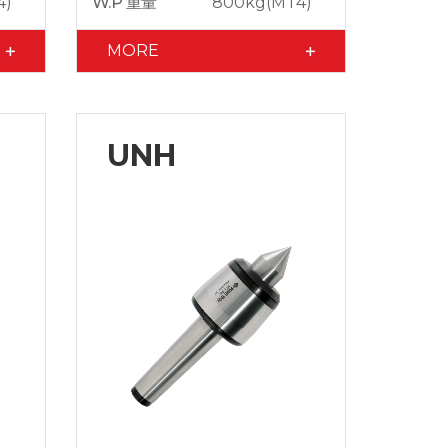
4)
W.P 重量
800kg(MT4)
MORE
UNH