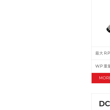
最大 R.P
W.P 重
MOR
DC