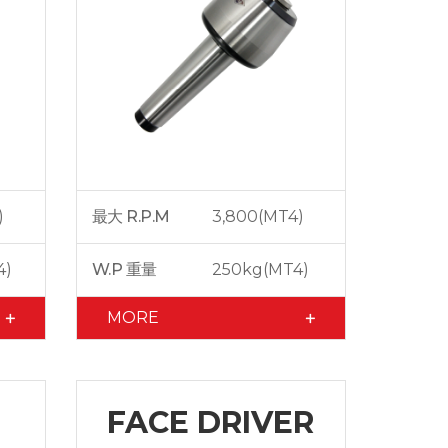
)
最大 R.P.M
3,800(MT4)
4)
W.P 重量
250kg(MT4)
MORE
FACE DRIVER