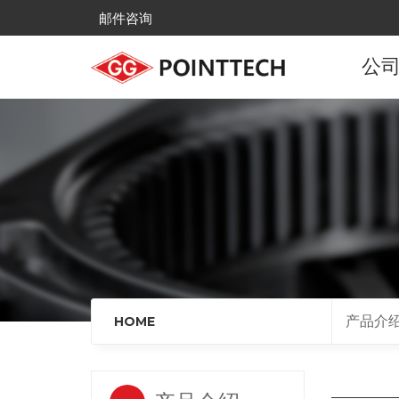
邮件咨询
公
公
发
主
全国
来
产品介
HOME