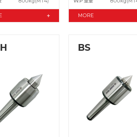
量
800kg(MT4)
W.P 重量
800kg(MT
E
MORE
NH
BS