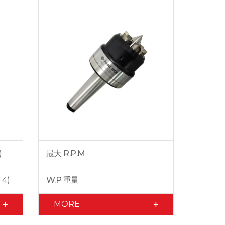
)
最大 R.P.M
T4)
W.P 重量
MORE