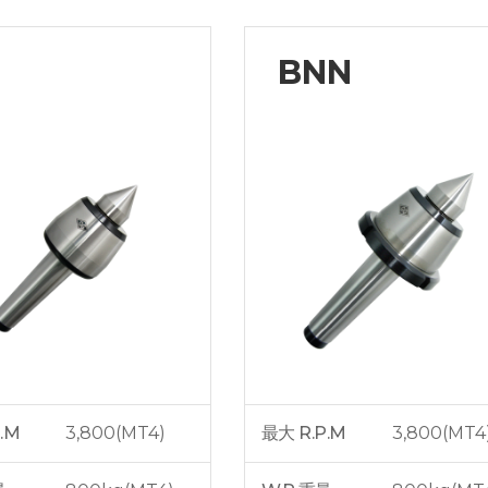
BNN
.M
3,800(MT4)
最大 R.P.M
3,800(MT4