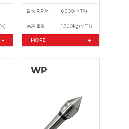
)
最大 R.P.M
6,000(MT4)
T4)
W.P 重量
1,300kg(MT4)
MORE
WP