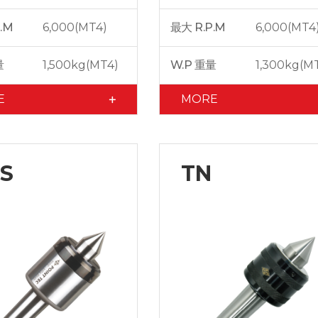
.M
6,000(MT4)
最大 R.P.M
6,000(MT4
量
1,500kg(MT4)
W.P 重量
1,300kg(M
E
MORE
S
TN