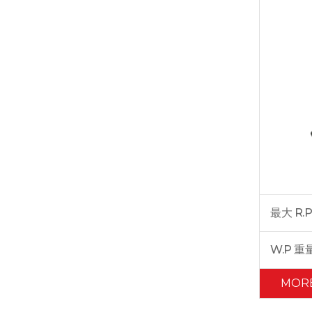
最大 R.P
W.P 重
MOR