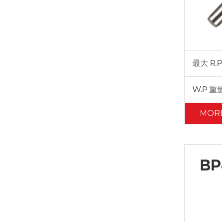
最大 R.P
W.P 重
MOR
BP