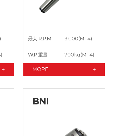
)
最大 R.P.M
3,000(MT4)
)
W.P 重量
700kg(MT4)
MORE
BNI