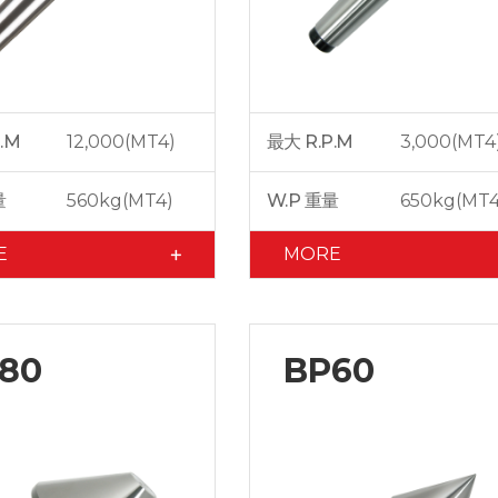
.M
12,000(MT4)
最大 R.P.M
3,000(MT4
量
560kg(MT4)
W.P 重量
650kg(MT4
E
MORE
80
BP60