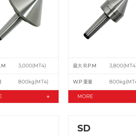
.M
3,000(MT4)
最大 R.P.M
3,800(MT4
量
800kg(MT4)
W.P 重量
800kg(MT
E
MORE
SD