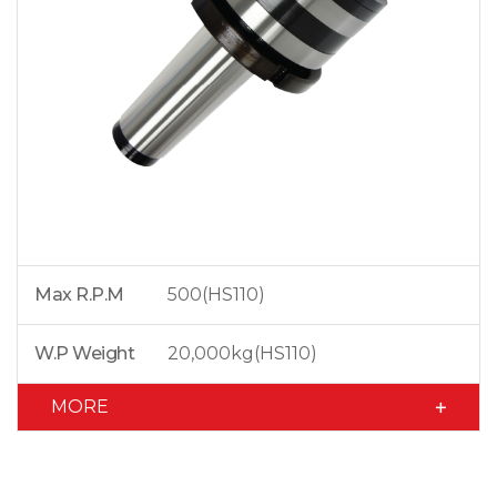
Max R.P.M
500(HS110)
W.P Weight
20,000kg(HS110)
MORE