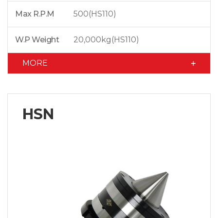
Max R.P.M
500(HS110)
W.P Weight
20,000kg(HS110)
MORE
HSN