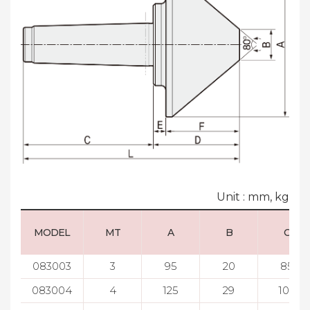
Unit : mm, kg
MODEL
MT
A
B
C
083003
3
95
20
85
083004
4
125
29
108